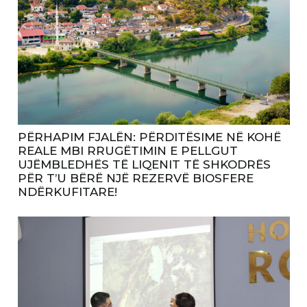
PËRHAPIM FJALËN: PËRDITËSIME NË KOHË
REALE MBI RRUGËTIMIN E PELLGUT
UJËMBLEDHËS TË LIQENIT TË SHKODRËS
PËR T’U BËRË NJË REZERVË BIOSFERE
NDËRKUFITARE!