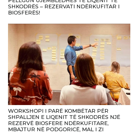
PELLGUN UJËMBLEDHËS TË LIQENIT TË
SHKODRËS – REZERVATI NDËRKUFITAR I
BIOSFERËS!
WORKSHOPI I PARË KOMBËTAR PËR
SHPALLJEN E LIQENIT TË SHKODRËS NJË
REZERVË BIOSFERE NDËRKUFITARE,
MBAJTUR NË PODGORICË, MAL I ZI