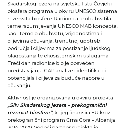
Skadarskog jezera na svjetsku listu Čovjek i
biosfera programa u okviru UNESCO sistema
rezervata biosfere. Radionica je obuhvatila
teme razumijevanja UNESCO MAB koncepta,
kao i teme o obuhvatu, vrijednostima i
ciljevima očuvanja, trenutnoj upotrebi
područja i ciljevima za postizanje ljudskog
blagostanja te ekosistemskim uslugama.
Treći dan radionice bio je posvećen
predstavljanju GAP analize i identifikaciji
potencijala i ciljeva za buduće napore u
očuvanju.
Aktivnost je organizovana u okviru projekta
„Sliv Skadarskog jezera – prekogranični
rezervat biosfere“
, kojeg finansira EU kroz
prekogranični program Crna Gora – Albanija
2014-2020. Vodeći partner projekta je