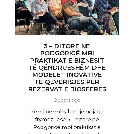
3 – DITORE NË
PODGORICË MBI
PRAKTIKAT E BIZNESIT
TË QËNDRUESHËM DHE
MODELET INOVATIVE
TË QEVERISJES PËR
REZERVAT E BIOSFERËS
2 years ago
Kemi përmbyllur një ngjarje
frymëzuese 3 – ditore në
Podgoricë mbi praktikat e