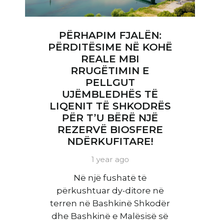
PËRHAPIM FJALËN:
PËRDITËSIME NË KOHË
REALE MBI
RRUGËTIMIN E
PELLGUT
UJËMBLEDHËS TË
LIQENIT TË SHKODRËS
PËR T’U BËRË NJË
REZERVË BIOSFERE
NDËRKUFITARE!
1 year ago
Në një fushatë të
përkushtuar dy-ditore në
terren në Bashkinë Shkodër
dhe Bashkinë e Malësisë së