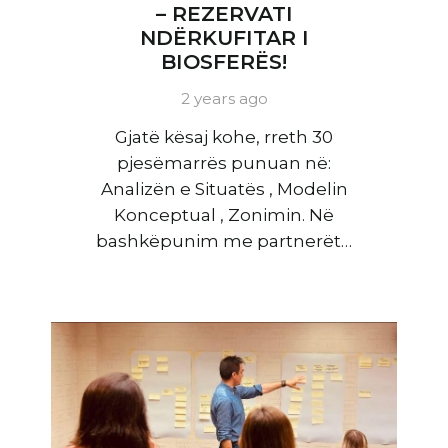
– REZERVATI
NDËRKUFITAR I
BIOSFERËS!
2 years ago
Gjatë kësaj kohe, rreth 30
pjesëmarrës punuan në:
Analizën e Situatës , Modelin
Konceptual , Zonimin. Në
bashkëpunim me partnerët…