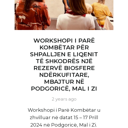
WORKSHOPI I PARË
KOMBËTAR PËR
SHPALLJEN E LIQENIT
TË SHKODRËS NJË
REZERVË BIOSFERE
NDËRKUFITARE,
MBAJTUR NË
PODGORICË, MAL I ZI
2 years ago
Workshopi i Parë Kombëtar u
zhvilluar në datat 15 – 17 Prill
2024 në Podgoricë, Mal i Zi.