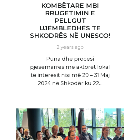
KOMBËTARE MBI
RRUGËTIMIN E
PELLGUT
UJËMBLEDHËS TË
SHKODRËS NË UNESCO!
2 years ago
Puna dhe procesi
pjesëmarrës me aktorët lokal
të interesit nisi më 29 – 31 Maj
2024 në Shkodër ku 22…