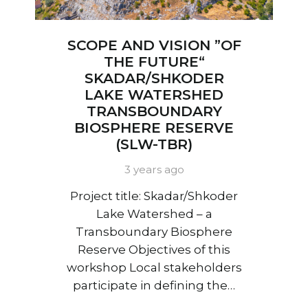
SCOPE AND VISION ”OF
THE FUTURE“
SKADAR/SHKODER
LAKE WATERSHED
TRANSBOUNDARY
BIOSPHERE RESERVE
(SLW-TBR)
3 years ago
Project title: Skadar/Shkoder
Lake Watershed – a
Transboundary Biosphere
Reserve Objectives of this
workshop Local stakeholders
participate in defining the…