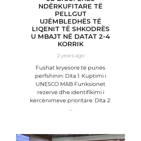
NDËRKUFITARE TË
PELLGUT
UJËMBLEDHËS TË
LIQENIT TË SHKODRËS
U MBAJT NË DATAT 2-4
KORRIK
2 years ago
Fushat kryesore të punës
përfshinin: Dita 1: Kuptimi i
UNESCO MAB Funksionet
rezervë dhe identifikimi i
kërcënimeve prioritare. Dita 2:
…