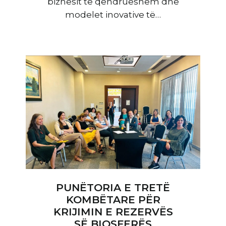
biznesit të qëndrueshëm dhe
modelet inovative të…
PUNËTORIA E TRETË
KOMBËTARE PËR
KRIJIMIN E REZERVËS
SË BIOSFERËS